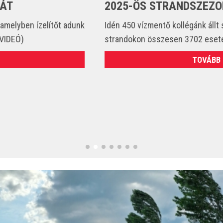
2025-ÖS STRANDSZEZONBAN
Idén 450 vízmentő kollégánk állt szolgálatba és csak a
strandokon összesen 3702 esetet látott el. (VIDEÓ)
TOVÁBB