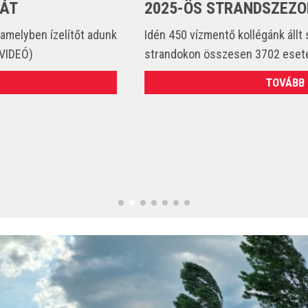
2025-ÖS STRANDSZEZONBAN
Idén 450 vízmentő kollégánk állt szolgálatba és csak a
strandokon összesen 3702 esetet látott el. (VIDEÓ)
TOVÁBB