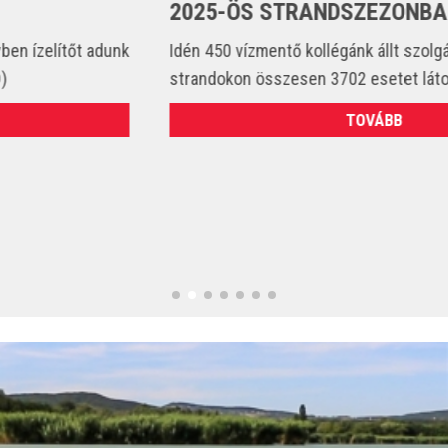
2025-ÖS STRANDSZEZONBAN
Idén 450 vízmentő kollégánk állt szolgálatba és csak a
strandokon összesen 3702 esetet látott el. (VIDEÓ)
TOVÁBB