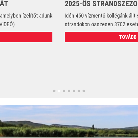
2025-ÖS STRANDSZEZONBAN
Idén 450 vízmentő kollégánk állt szolgálatba és csak a
strandokon összesen 3702 esetet látott el. (VIDEÓ)
TOVÁBB