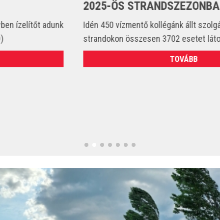
2025-ÖS STRANDSZEZONBAN
Idén 450 vízmentő kollégánk állt szolgálatba és csak a
strandokon összesen 3702 esetet látott el. (VIDEÓ)
TOVÁBB