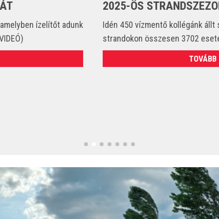
2025-ÖS STRANDSZEZONBAN
Idén 450 vízmentő kollégánk állt szolgálatba és csak a
strandokon összesen 3702 esetet látott el. (VIDEÓ)
TOVÁBB