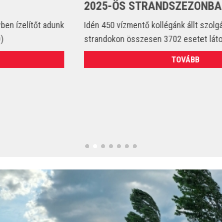
2025-ÖS STRANDSZEZONBAN
Idén 450 vízmentő kollégánk állt szolgálatba és csak a
strandokon összesen 3702 esetet látott el. (VIDEÓ)
TOVÁBB