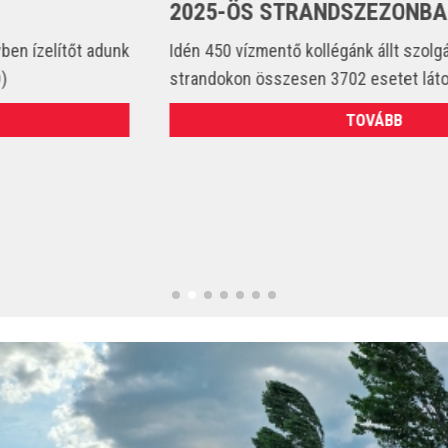
2025-ÖS STRANDSZEZONBAN
Idén 450 vízmentő kollégánk állt szolgálatba és csak a
strandokon összesen 3702 esetet látott el. (VIDEÓ)
TOVÁBB