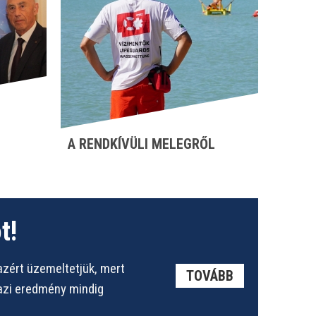
A RENDKÍVÜLI MELEGRŐL
t!
azért üzemeltetjük, mert
TOVÁBB
gazi eredmény mindig