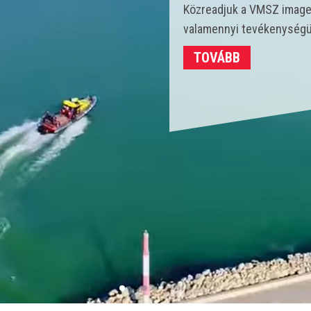
Idén 450 vízmentő kollégá
strandokon összesen 3702
TOVÁBB