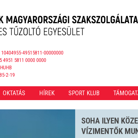
 10404955-49515811-00000000
5 4951 5811 0000 0000
BHUHB
85-2-19
OKTATÁS
HÍREK
SPORT KLUB
TÁMOGAT
CSAKNEM 4000 E
ÖS STRANDSZEZ