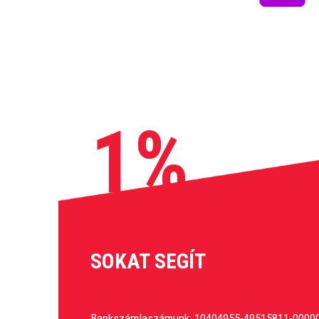
1%
SOKAT SEGÍT
Bankszámlaszámunk: 10404955-49515811-0000