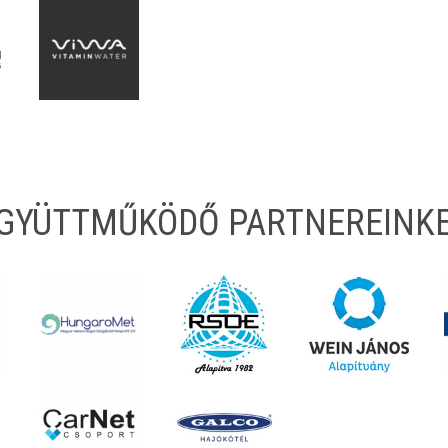
EGYÜTTMŰKÖDŐ PARTNEREINK