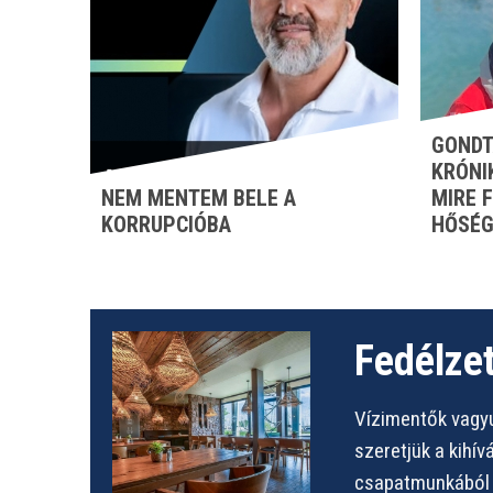
GONDT
KRÓNI
NEM MENTEM BELE A
MIRE 
KORRUPCIÓBA
HŐSÉG
Fedélzet
Vízimentők vagyu
szeretjük a kihí
csapatmunkából s