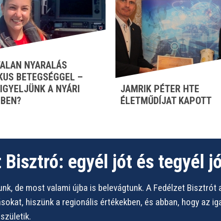
ALAN NYARALÁS
KUS BETEGSÉGGEL –
FIGYELJÜNK A NYÁRI
JAMRIK PÉTER HTE
BEN?
ÉLETMŰDÍJAT KAPOTT
 Bisztró: egyél jót és tegyél jó
nk, de most valami újba is belevágtunk. A Fedélzet Bisztrót 
vásokat, hiszünk a regionális értékekben, és abban, hogy az i
zületik.