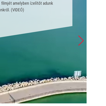
nk állt szolgálatba és csak a
 esetet látott el. (VIDEÓ)