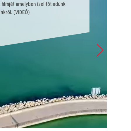
nk állt szolgálatba és csak a
 esetet látott el. (VIDEÓ)