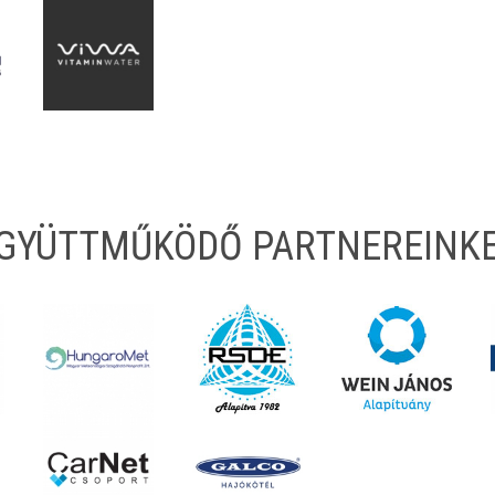
EGYÜTTMŰKÖDŐ PARTNEREINK