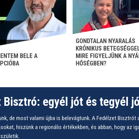
GONDTALAN NYARALÁS
KRÓNIKUS BETEGSÉGGEL
ENTEM BELE A
MIRE FIGYELJÜNK A NYÁ
PCIÓBA
HŐSÉGBEN?
 Bisztró: egyél jót és tegyél jó
nk, de most valami újba is belevágtunk. A Fedélzet Bisztrót 
vásokat, hiszünk a regionális értékekben, és abban, hogy az i
zületik.