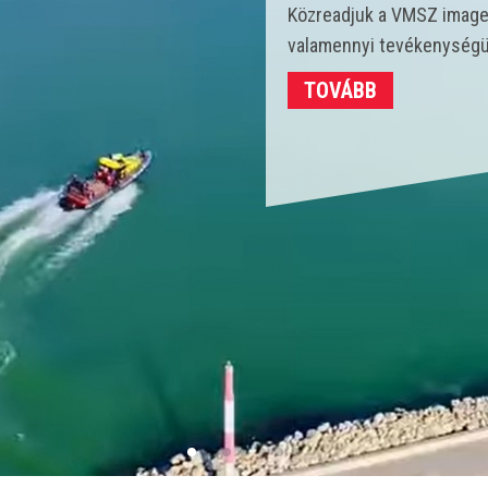
Idén 450 vízmentő kollégá
strandokon összesen 3702
TOVÁBB