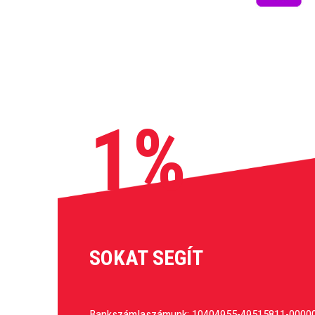
1%
SOKAT SEGÍT
Bankszámlaszámunk: 10404955-49515811-0000