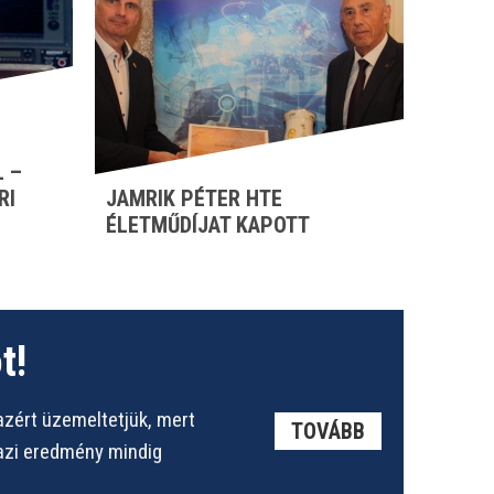
 –
RI
JAMRIK PÉTER HTE
ÉLETMŰDÍJAT KAPOTT
t!
azért üzemeltetjük, mert
TOVÁBB
gazi eredmény mindig