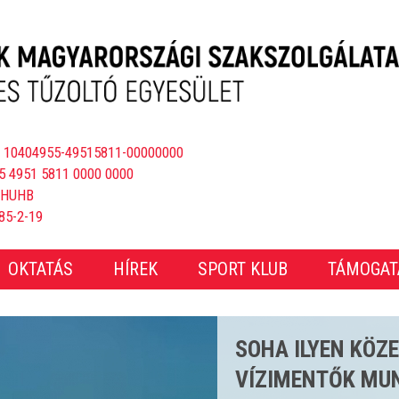
 10404955-49515811-00000000
5 4951 5811 0000 0000
BHUHB
85-2-19
OKTATÁS
HÍREK
SPORT KLUB
TÁMOGAT
CSAKNEM 4000 E
ÖS STRANDSZEZ