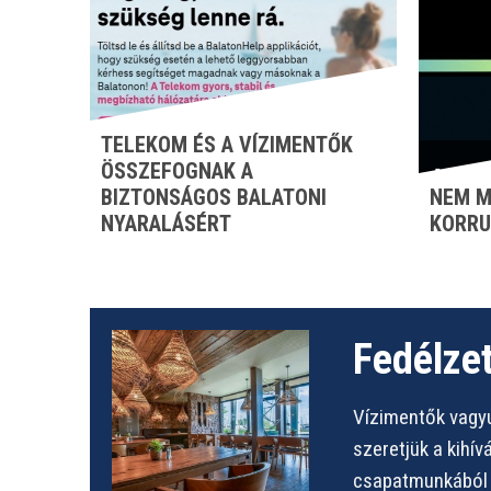
TELEKOM ÉS A VÍZIMENTŐK
ÖSSZEFOGNAK A
BIZTONSÁGOS BALATONI
NEM M
NYARALÁSÉRT
KORRU
Fedélzet
Vízimentők vagyu
szeretjük a kihí
csapatmunkából s