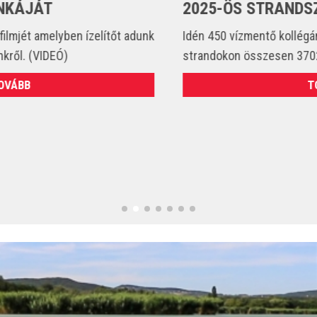
2025-ÖS STRANDSZEZONBAN
Idén 450 vízmentő kollégánk állt szolgálatba és csak a
strandokon összesen 3702 esetet látott el. (VIDEÓ)
TOVÁBB