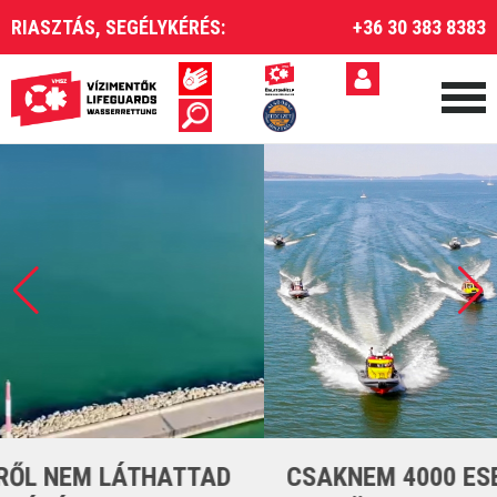
RIASZTÁS, SEGÉLYKÉRÉS:
+36 30 383 8383
CSAKNEM 4000 ESETET LÁTTUNK EL A