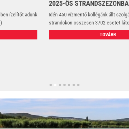
2025-ÖS STRANDSZEZONBAN
Idén 450 vízmentő kollégánk állt szolgálatba és csak a
strandokon összesen 3702 esetet látott el. (VIDEÓ)
TOVÁBB