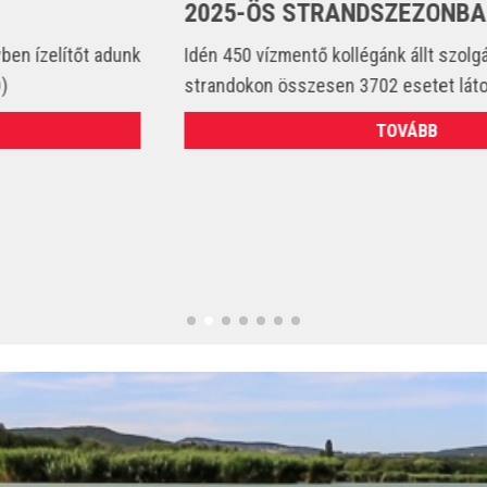
2025-ÖS STRANDSZEZONBAN
Idén 450 vízmentő kollégánk állt szolgálatba és csak a
strandokon összesen 3702 esetet látott el. (VIDEÓ)
TOVÁBB