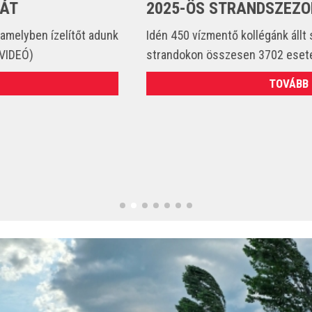
2025-ÖS STRANDSZEZONBAN
Idén 450 vízmentő kollégánk állt szolgálatba és csak a
strandokon összesen 3702 esetet látott el. (VIDEÓ)
TOVÁBB