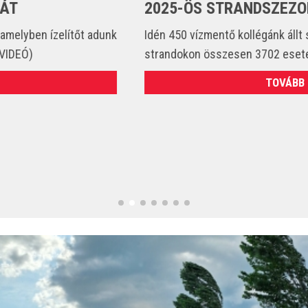
2025-ÖS STRANDSZEZONBAN
Idén 450 vízmentő kollégánk állt szolgálatba és csak a
strandokon összesen 3702 esetet látott el. (VIDEÓ)
TOVÁBB