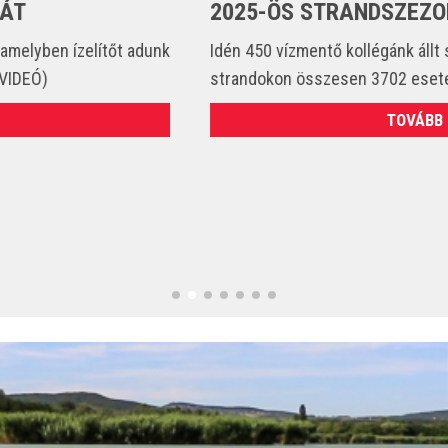
2025-ÖS STRANDSZEZONBAN
Idén 450 vízmentő kollégánk állt szolgálatba és csak a
strandokon összesen 3702 esetet látott el. (VIDEÓ)
TOVÁBB