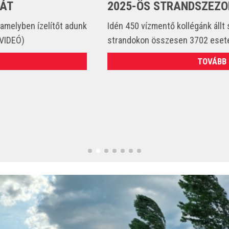
2025-ÖS STRANDSZEZONBAN
Idén 450 vízmentő kollégánk állt szolgálatba és csak a
strandokon összesen 3702 esetet látott el. (VIDEÓ)
TOVÁBB