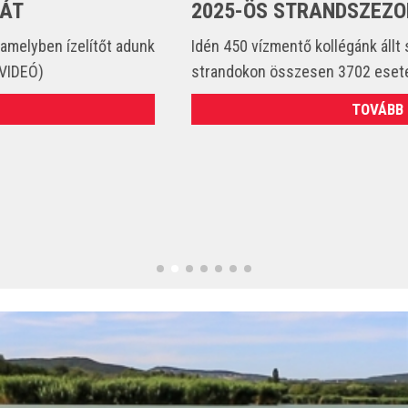
2025-ÖS STRANDSZEZONBAN
Idén 450 vízmentő kollégánk állt szolgálatba és csak a
strandokon összesen 3702 esetet látott el. (VIDEÓ)
TOVÁBB