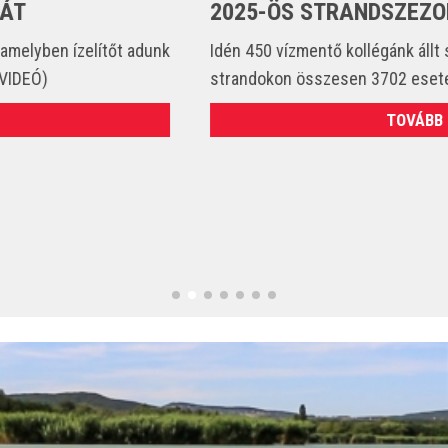
2025-ÖS STRANDSZEZONBAN
Idén 450 vízmentő kollégánk állt szolgálatba és csak a
strandokon összesen 3702 esetet látott el. (VIDEÓ)
TOVÁBB