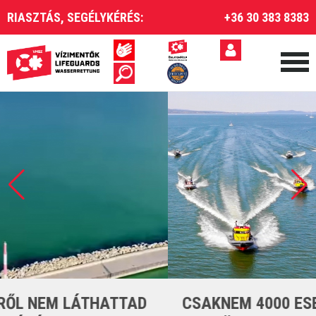
RIASZTÁS, SEGÉLYKÉRÉS:
+36 30 383 8383
CSAKNEM 4000 ESETET LÁTTUNK EL A