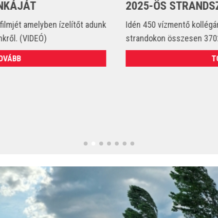
2025-ÖS STRANDSZEZONBAN
Idén 450 vízmentő kollégánk állt szolgálatba és csak a
strandokon összesen 3702 esetet látott el. (VIDEÓ)
TOVÁBB