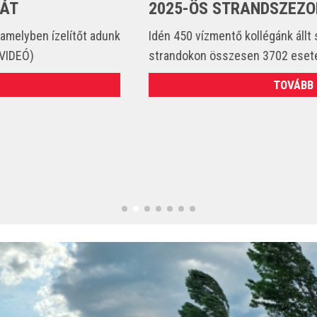
2025-ÖS STRANDSZEZONBAN
Idén 450 vízmentő kollégánk állt szolgálatba és csak a
strandokon összesen 3702 esetet látott el. (VIDEÓ)
TOVÁBB