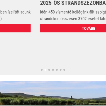
2025-ÖS STRANDSZEZONBAN
Idén 450 vízmentő kollégánk állt szolgálatba és csak a
strandokon összesen 3702 esetet látott el. (VIDEÓ)
TOVÁBB