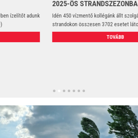
2025-ÖS STRANDSZEZONBAN
Idén 450 vízmentő kollégánk állt szolgálatba és csak a
strandokon összesen 3702 esetet látott el. (VIDEÓ)
TOVÁBB