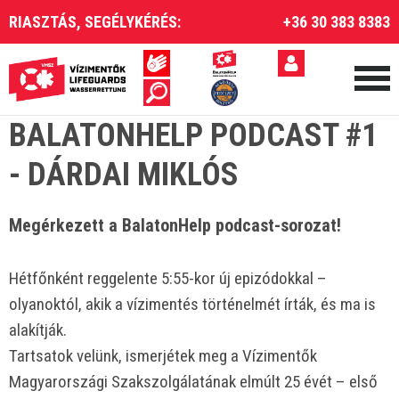
RIASZTÁS, SEGÉLYKÉRÉS:
+36 30 383 8383
BALATONHELP PODCAST #1
- DÁRDAI MIKLÓS
️Megérkezett a BalatonHelp podcast-sorozat!
Hétfőnként reggelente 5:55-kor új epizódokkal –
olyanoktól, akik a vízimentés történelmét írták, és ma is
alakítják.
Tartsatok velünk, ismerjétek meg a Vízimentők
Magyarországi Szakszolgálatának elmúlt 25 évét – első