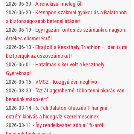
2026-06-30
-
A rendkívüli melegről
2026-06-20
-
Kétnapos szakmai gyakorlás a Balatonon
a biztonságosabb betegellátásért
2026-06-19
-
Egy igazán fontos és számunkra nagyon
értékes elismerésről
2026-06-10
-
Elrajtolt a Keszthely Triathlon – Idén is mi
biztosítjuk az úszószámokat!
2026-06-01
-
Hatalmas siker volt a keszthelyi
Gyereknap!
2026-05-16
-
VMSZ - Közgyűlési meghívó
2026-03-30
-
"Az átlagembernél több tenni akarás van
bennünk másokért"
2026-03-14
-
6. Téli Balaton-átúszás Tihanynál –
extrém kihívás a hideg víz szerelmeseinek
2026-03-11
-
Így rendelkezhet adója 1%-áról
Egyesületünk javára!