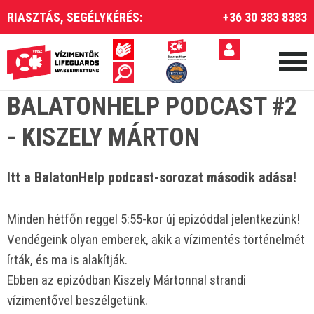
RIASZTÁS, SEGÉLYKÉRÉS:
+36 30 383 8383
BALATONHELP PODCAST #2
- KISZELY MÁRTON
Itt a BalatonHelp podcast-sorozat második adása!
Minden hétfőn reggel 5:55-kor új epizóddal jelentkezünk!
Vendégeink olyan emberek, akik a vízimentés történelmét
írták, és ma is alakítják.
Ebben az epizódban Kiszely Mártonnal strandi
vízimentővel beszélgetünk.