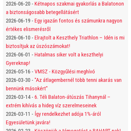
2026-06-20
-
Kétnapos szakmai gyakorlás a Balatonon
a biztonságosabb betegellátásért
2026-06-19
-
Egy igazán fontos és számunkra nagyon
értékes elismerésről
2026-06-10
-
Elrajtolt a Keszthely Triathlon – Idén is mi
biztosítjuk az úszószámokat!
2026-06-01
-
Hatalmas siker volt a keszthelyi
Gyereknap!
2026-05-16
-
VMSZ - Közgyűlési meghívó
2026-03-30
-
"Az átlagembernél több tenni akarás van
bennünk másokért"
2026-03-14
-
6. Téli Balaton-átúszás Tihanynál –
extrém kihívás a hideg víz szerelmeseinek
2026-03-11
-
Így rendelkezhet adója 1%-áról
Egyesületünk javára!
2026-02-23
-
Köszönjük a támogatást a BAHART-nak!