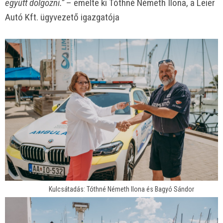
együtt dolgozni.”
– emelte ki Tóthné Németh Ilona, a Leier
Autó Kft. ügyvezető igazgatója
Kulcsátadás: Tóthné Németh Ilona és Bagyó Sándor