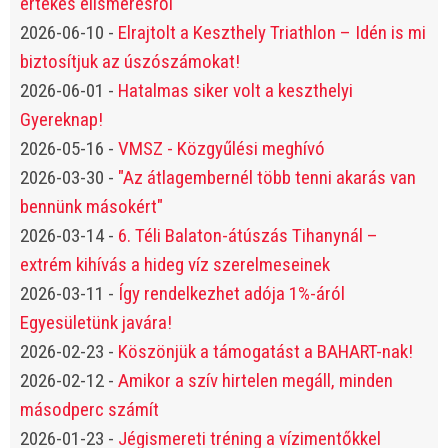
értékes elismerésről
2026-06-10
-
Elrajtolt a Keszthely Triathlon – Idén is mi
biztosítjuk az úszószámokat!
2026-06-01
-
Hatalmas siker volt a keszthelyi
Gyereknap!
2026-05-16
-
VMSZ - Közgyűlési meghívó
2026-03-30
-
"Az átlagembernél több tenni akarás van
bennünk másokért"
2026-03-14
-
6. Téli Balaton-átúszás Tihanynál –
extrém kihívás a hideg víz szerelmeseinek
2026-03-11
-
Így rendelkezhet adója 1%-áról
Egyesületünk javára!
2026-02-23
-
Köszönjük a támogatást a BAHART-nak!
2026-02-12
-
Amikor a szív hirtelen megáll, minden
másodperc számít
2026-01-23
-
Jégismereti tréning a vízimentőkkel