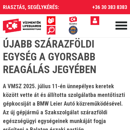
RIASZTÁS, SEGÉLYKÉRÉS:
+36 30 383 8383
ÚJABB SZÁRAZFÖLDI
EGYSÉG A GYORSABB
REAGÁLÁS JEGYÉBEN
A VMSZ 2025. július 11-én ünnepélyes keretek
között vette át és állította szolgálatba mentőtiszti
gépkocsiját a BMW Leier Autó közreműködésével.
Az új gépjármű a Szakszolgálat szárazföldi
egészségügyi egységeinek munkáját fogja
erősíteni a Balaton északi partján.