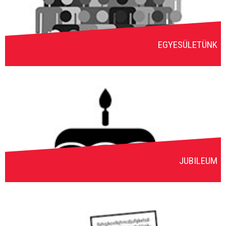
EGYESÜLETÜNK
JUBILEUM