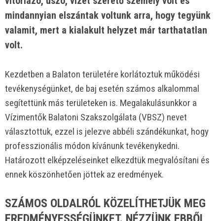
vitorlázó, úszó, vizet szerető személy volt és
mindannyian elszántak voltunk arra, hogy tegyünk
valamit, mert a kialakult helyzet már tarthatatlan
volt.
Kezdetben a Balaton területére korlátoztuk működési
tevékenységünket, de baj esetén számos alkalommal
segítettünk más területeken is. Megalakulásunkkor a
Vízimentők Balatoni Szakszolgálata (VBSZ) nevet
választottuk, ezzel is jelezve abbéli szándékunkat, hogy
professzionális módon kívánunk tevékenykedni.
Határozott elképzeléseinket elkezdtük megvalósítani és
ennek köszönhetően jöttek az eredmények.
SZÁMOS OLDALRÓL KÖZELÍTHETJÜK MEG
EREDMÉNYESSÉGÜNKET. NÉZZÜNK EBBŐL