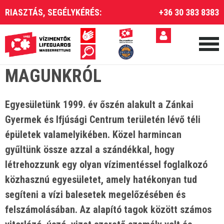
RIASZTÁS, SEGÉLYKÉRÉS:
+36 30 383 8383
MAGUNKRÓL
Egyesületünk 1999. év őszén alakult a Zánkai
Gyermek és Ifjúsági Centrum területén lévő téli
épületek valamelyikében. Közel harmincan
gyűltünk össze azzal a szándékkal, hogy
létrehozzunk egy olyan vízimentéssel foglalkozó
közhasznú egyesületet, amely hatékonyan tud
segíteni a vízi balesetek megelőzésében és
felszámolásában. Az alapító tagok között számos