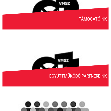
TÁMOGATÓINK
EGYÜTTMŰKÖDŐ PARTNEREINK