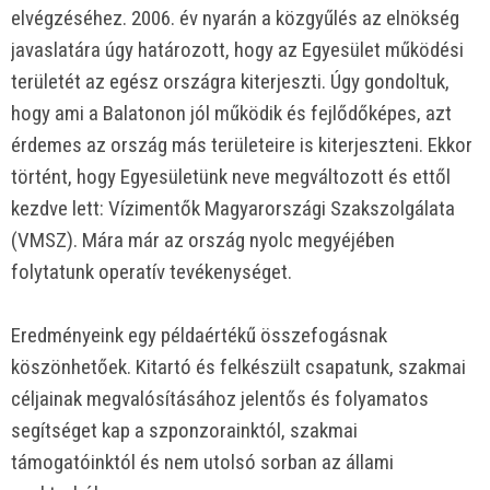
elvégzéséhez. 2006. év nyarán a közgyűlés az elnökség
javaslatára úgy határozott, hogy az Egyesület működési
területét az egész országra kiterjeszti. Úgy gondoltuk,
hogy ami a Balatonon jól működik és fejlődőképes, azt
érdemes az ország más területeire is kiterjeszteni. Ekkor
történt, hogy Egyesületünk neve megváltozott és ettől
kezdve lett: Vízimentők Magyarországi Szakszolgálata
(VMSZ). Mára már az ország nyolc megyéjében
folytatunk operatív tevékenységet.
Eredményeink egy példaértékű összefogásnak
köszönhetőek. Kitartó és felkészült csapatunk, szakmai
céljainak megvalósításához jelentős és folyamatos
segítséget kap a szponzorainktól, szakmai
támogatóinktól és nem utolsó sorban az állami