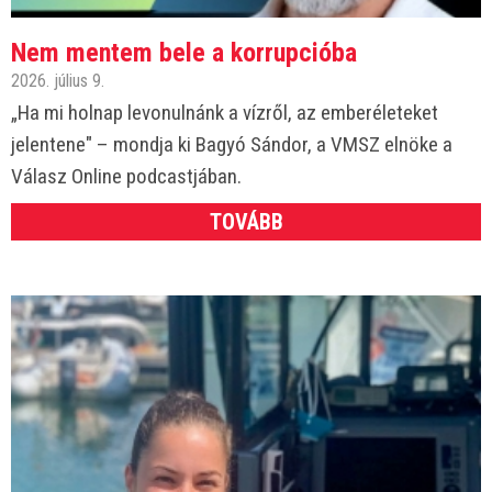
Nem mentem bele a korrupcióba
2026. július 9.
„Ha mi holnap levonulnánk a vízről, az emberéleteket
jelentene" – mondja ki Bagyó Sándor, a VMSZ elnöke a
Válasz Online podcastjában.
TOVÁBB