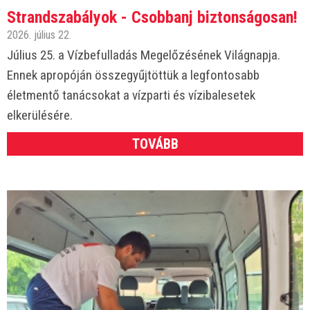
Strandszabályok - Csobbanj biztonságosan!
2026. július 22.
Július 25. a Vízbefulladás Megelőzésének Világnapja.
Ennek apropóján összegyűjtöttük a legfontosabb
életmentő tanácsokat a vízparti és vízibalesetek
elkerülésére.
TOVÁBB