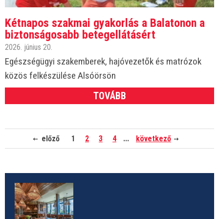
Kétnapos szakmai gyakorlás a Balatonon a
biztonságosabb betegellátásért
2026. június 20.
Egészségügyi szakemberek, hajóvezetők és matrózok
közös felkészülése Alsóörsön
TOVÁBB
előző
1
2
3
4
...
következő