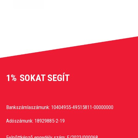
1%
SOKAT SEGÍT
Bankszámlaszámunk: 10404955-49515811-00000000
Adószámunk: 18929885-2-19
Felnőttképző engedély szám: E/2023/000068