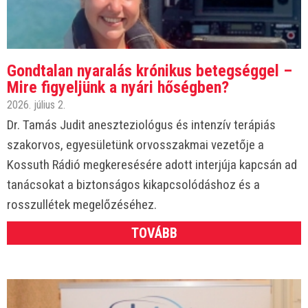
Gondtalan nyaralás krónikus betegséggel –
Mire figyeljünk a nyári hőségben?
2026. július 2.
Dr. Tamás Judit aneszteziológus és intenzív terápiás
szakorvos, egyesületünk orvosszakmai vezetője a
Kossuth Rádió megkeresésére adott interjúja kapcsán ad
tanácsokat a biztonságos kikapcsolódáshoz és a
rosszullétek megelőzéséhez.
TOVÁBB