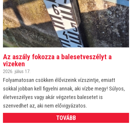
Az aszály fokozza a balesetveszélyt a
vizeken
2026. július 17.
Folyamatosan csökken élővizeink vízszintje, emiatt
sokkal jobban kell figyelni annak, aki vízbe megy! Súlyos,
életveszélyes vagy akár végzetes balesetet is
szenvedhet az, aki nem elővigyázatos.
TOVÁBB