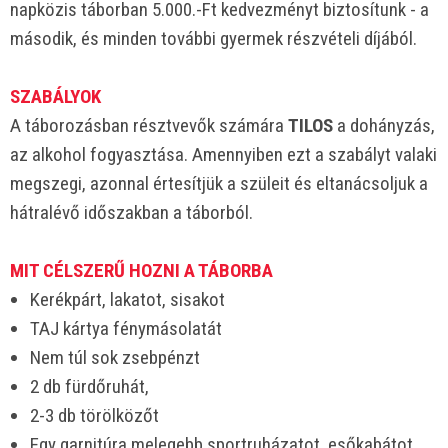
napközis táborban 5.000.-Ft kedvezményt biztosítunk - a
második, és minden további gyermek részvételi díjából.
SZABÁLYOK
A táborozásban résztvevők számára
TILOS
a dohányzás,
az alkohol fogyasztása. Amennyiben ezt a szabályt valaki
megszegi, azonnal értesítjük a szüleit és eltanácsoljuk a
hátralévő időszakban a táborból.
MIT CÉLSZERŰ HOZNI A TÁBORBA
Kerékpárt, lakatot, sisakot
TAJ kártya fénymásolatát
Nem túl sok zsebpénzt
2 db fürdőruhát,
2-3 db törölközőt
Egy garnitúra melegebb sportruházatot, esőkabátot