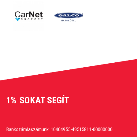
1%
SOKAT SEGÍT
Bankszámlaszámunk: 10404955-49515811-00000000