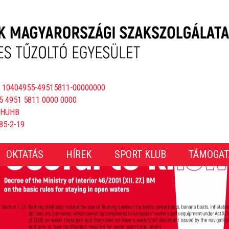
 10404955-49515811-00000000
5 4951 5811 0000 0000
BHUHB
85-2-19
OKTATÁS
HÍREK
SPORT KLUB
TÁMOGAT