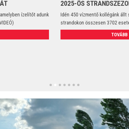
2025-ÖS STRANDSZEZONBAN
Idén 450 vízmentő kollégánk állt szolgálatba és csak a
strandokon összesen 3702 esetet látott el. (VIDEÓ)
TOVÁBB