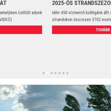
2025-ÖS STRANDSZEZONBAN
Idén 450 vízmentő kollégánk állt szolgálatba és csak a
strandokon összesen 3702 esetet látott el. (VIDEÓ)
TOVÁBB