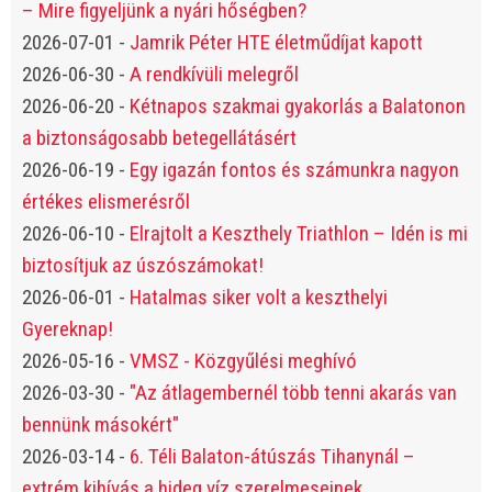
– Mire figyeljünk a nyári hőségben?
2026-07-01
-
Jamrik Péter HTE életműdíjat kapott
2026-06-30
-
A rendkívüli melegről
2026-06-20
-
Kétnapos szakmai gyakorlás a Balatonon
a biztonságosabb betegellátásért
2026-06-19
-
Egy igazán fontos és számunkra nagyon
értékes elismerésről
2026-06-10
-
Elrajtolt a Keszthely Triathlon – Idén is mi
biztosítjuk az úszószámokat!
2026-06-01
-
Hatalmas siker volt a keszthelyi
Gyereknap!
2026-05-16
-
VMSZ - Közgyűlési meghívó
2026-03-30
-
"Az átlagembernél több tenni akarás van
bennünk másokért"
2026-03-14
-
6. Téli Balaton-átúszás Tihanynál –
extrém kihívás a hideg víz szerelmeseinek