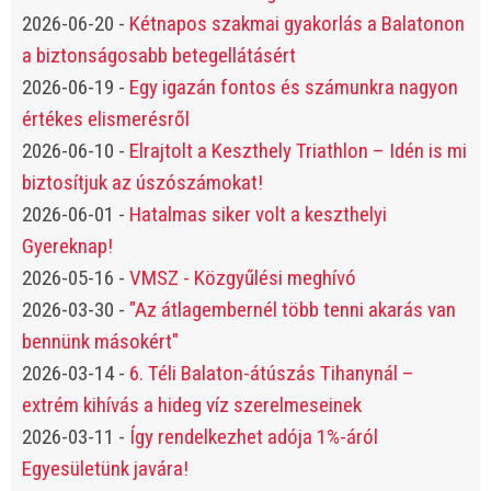
2026-06-20
-
Kétnapos szakmai gyakorlás a Balatonon
a biztonságosabb betegellátásért
2026-06-19
-
Egy igazán fontos és számunkra nagyon
értékes elismerésről
2026-06-10
-
Elrajtolt a Keszthely Triathlon – Idén is mi
biztosítjuk az úszószámokat!
2026-06-01
-
Hatalmas siker volt a keszthelyi
Gyereknap!
2026-05-16
-
VMSZ - Közgyűlési meghívó
2026-03-30
-
"Az átlagembernél több tenni akarás van
bennünk másokért"
2026-03-14
-
6. Téli Balaton-átúszás Tihanynál –
extrém kihívás a hideg víz szerelmeseinek
2026-03-11
-
Így rendelkezhet adója 1%-áról
Egyesületünk javára!