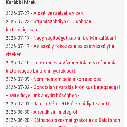
Korábbi hírek
2026-07-27
-
A szél veszélyei a vízen
2026-07-22
-
Strandszabályok - Csobbanj
biztonságosan!
2026-07-17
-
Nagy segítséget kaptunk a kánikulában!
2026-07-17
-
Az aszály fokozza a balesetveszélyt a
vizeken
2026-07-16
-
Telekom és a Vízimentők összefognak a
biztonságos balatoni nyaralásért
2026-07-09
-
Nem mentem bele a korrupcióba
2026-07-02
-
Gondtalan nyaralás krónikus betegséggel
– Mire figyeljünk a nyári hőségben?
2026-07-01
-
Jamrik Péter HTE életműdíjat kapott
2026-06-30
-
A rendkívüli melegről
2026-06-20
-
Kétnapos szakmai gyakorlás a Balatonon