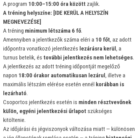
A program
10:00–15:00 óra között
zajlik.
A tréning helyszíne: [IDE KERÜL A HELYSZÍN
MEGNEVEZÉSE]
A tréning
minimum létszáma 6 fő
.
Amennyiben a jelentkezők száma eléri a
10 főt
, az adott
időpontra vonatkozó jelentkezés
lezárásra kerül
, a
turnus betelik, és
további jelentkezés nem lehetséges
.
A jelentkezés az adott tréning időpontját megelőző
napon
18:00 órakor automatikusan lezárul
, illetve a
maximális létszám elérése esetén ennél
korábban is
lezárható
.
Csoportos jelentkezés esetén is
minden résztvevőnek
külön, egyéni jelentkezési űrlapot
szükséges
kitöltenie.
Az időjárási és jégviszonyok változása miatt — különösen
a jég állapotának romlása esetén — a tréning
biztonsági