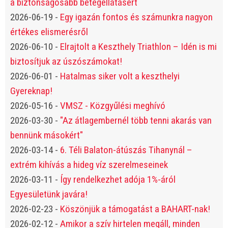
a biztonságosabb betegellátásért
2026-06-19
-
Egy igazán fontos és számunkra nagyon
értékes elismerésről
2026-06-10
-
Elrajtolt a Keszthely Triathlon – Idén is mi
biztosítjuk az úszószámokat!
2026-06-01
-
Hatalmas siker volt a keszthelyi
Gyereknap!
2026-05-16
-
VMSZ - Közgyűlési meghívó
2026-03-30
-
"Az átlagembernél több tenni akarás van
bennünk másokért"
2026-03-14
-
6. Téli Balaton-átúszás Tihanynál –
extrém kihívás a hideg víz szerelmeseinek
2026-03-11
-
Így rendelkezhet adója 1%-áról
Egyesületünk javára!
2026-02-23
-
Köszönjük a támogatást a BAHART-nak!
2026-02-12
-
Amikor a szív hirtelen megáll, minden