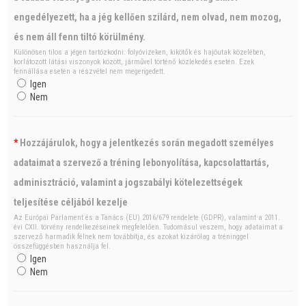
engedélyezett, ha a jég kellően szilárd, nem olvad, nem mozog,
és nem áll fenn tiltó körülmény.
Különösen tilos a jégen tartózkodni: folyóvizeken, kikötők és hajóutak közelében,
korlátozott látási viszonyok között, járművel történő közlekedés esetén. Ezek
fennállása esetén a részvétel nem megengedett.
Igen
Nem
*
Hozzájárulok, hogy a jelentkezés során megadott személyes
adataimat a szervező a tréning lebonyolítása, kapcsolattartás,
adminisztráció, valamint a jogszabályi kötelezettségek
teljesítése céljából kezelje
Az Európai Parlament és a Tanács (EU) 2016/679 rendelete (GDPR), valamint a 2011.
évi CXII. törvény rendelkezéseinek megfelelően. Tudomásul veszem, hogy adataimat a
szervező harmadik félnek nem továbbítja, és azokat kizárólag a tréninggel
összefüggésben használja fel.
Igen
Nem