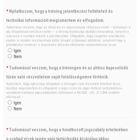
*
Nyilatkozom, hogy a tréning jelentkezési feltételeit és
technikai információit megismertem és elfogadom.
Tudomásul veszem, hogy az időjárási és jégviszonyok változása miatt — különösen a
jég állapotának romlása esetén — a tréning biztonsági okokból elmaradhat, melyről a
szervező e-mailben értesíti a jelentkezőket. Elfogadom, hogy csoportos jelentkezés
esetén is minden résztvevőnek külön űrlapot szükséges kitöltenie, valamint hogy a
jelentkezési rendszer a maximális létszám elérésekor automatikusan lezár.
Igen
Nem
*
Tudomásul veszem, hogy a tréningen és az ahhoz kapcsolódó
túrán való részvételem saját felelősségemre történik.
Kijelentem, hogy egészségi állapotom a tréningen való részvételt lehetővé teszi,
továbbá megismertem és elfogadom a jeges vízen és jégen történő tartózkodásra
vonatkozó hatályos jogszabályokat, különösen a 46/2001. (XII. 27.) BM rendelet
előírásait.
Igen
Nem
*
Tudomásul veszem, hogy a hivatkozott jogszabály értelmében
a szabad vizek jegén való tartózkodás kizárólag akkor