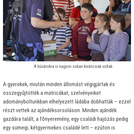
A búvárokra is nagyon sokan kíváncsiak voltak
A gyerekek, miután minden állomást végigjártak és
összegyűjtötték a matricákat, szelvényeiket
adományboltunkban elhelyezett ládába dobhatták – ezzel
részt vettek az ajándéksorsoláson. Minden ajándék
gazdára talált, a főnyeremény, egy családi hajózás pedig
egy sümegi, kétgyermekes családé lett – ezúton is