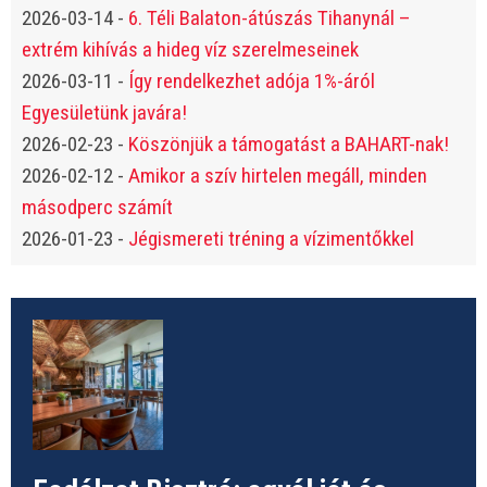
2026-03-14
-
6. Téli Balaton-átúszás Tihanynál –
extrém kihívás a hideg víz szerelmeseinek
2026-03-11
-
Így rendelkezhet adója 1%-áról
Egyesületünk javára!
2026-02-23
-
Köszönjük a támogatást a BAHART-nak!
2026-02-12
-
Amikor a szív hirtelen megáll, minden
másodperc számít
2026-01-23
-
Jégismereti tréning a vízimentőkkel