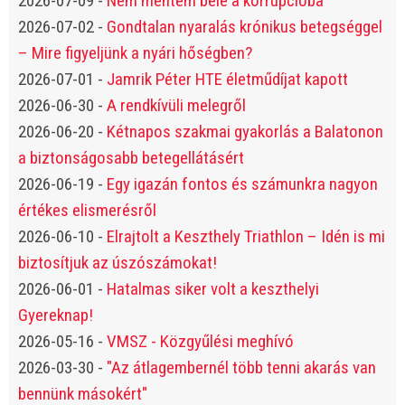
2026-07-09
-
Nem mentem bele a korrupcióba
2026-07-02
-
Gondtalan nyaralás krónikus betegséggel
– Mire figyeljünk a nyári hőségben?
2026-07-01
-
Jamrik Péter HTE életműdíjat kapott
2026-06-30
-
A rendkívüli melegről
2026-06-20
-
Kétnapos szakmai gyakorlás a Balatonon
a biztonságosabb betegellátásért
2026-06-19
-
Egy igazán fontos és számunkra nagyon
értékes elismerésről
2026-06-10
-
Elrajtolt a Keszthely Triathlon – Idén is mi
biztosítjuk az úszószámokat!
2026-06-01
-
Hatalmas siker volt a keszthelyi
Gyereknap!
2026-05-16
-
VMSZ - Közgyűlési meghívó
2026-03-30
-
"Az átlagembernél több tenni akarás van
bennünk másokért"