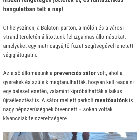
hangulatban telt a nap!
Öt helyszínen, a Balaton-parton, a mólón és a városi
strand területén állítottunk fel izgalmas állomásokat,
amelyeket egy matricagyűjtő füzet segítségével lehetett
végiglátogatni.
Az első állomásunk a
prevenciós sátor
volt, ahol a
gyerekek és szüleik megtanulhatták, hogyan kell reagálni
egy baleset esetén, valamint kipróbálhatták a laikus
újraélesztést is. A sátor mellett parkolt
mentőautónk
is
nagy népszerűségnek örvendett – sokan voltak
kíváncsiak felszereltségére.