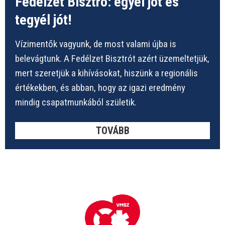
Fedélzet Bisztró: egyél jót és
tegyél jót!
Vízimentők vagyunk, de most valami újba is
belevágtunk. A Fedélzet Bisztrót azért üzemeltetjük,
mert szeretjük a kihívásokat, hiszünk a regionális
értékekben, és abban, hogy az igazi eredmény
mindig csapatmunkából születik.
TOVÁBB