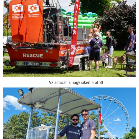
Az airboat is nagy sikert aratott