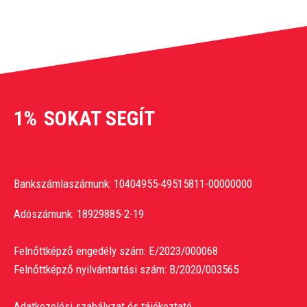
1%
SOKAT SEGÍT
Bankszámlaszámunk: 10404955-49515811-00000000
Adószámunk: 18929885-2-19
Felnőttképző engedély szám: E/2023/000068
Felnőttképző nyilvántartási szám: B/2020/003565
Adatkezelési szabályzat és tájékoztató