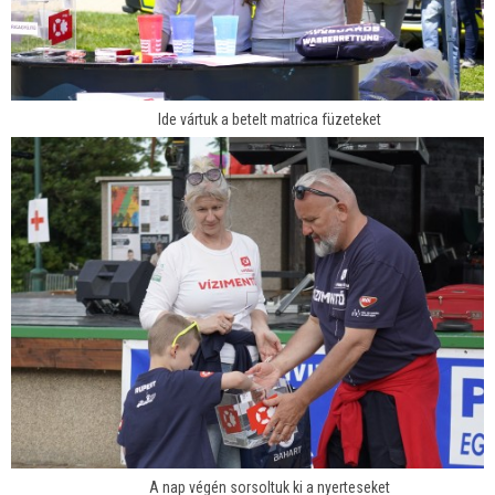
Ide vártuk a betelt matrica füzeteket
A nap végén sorsoltuk ki a nyerteseket