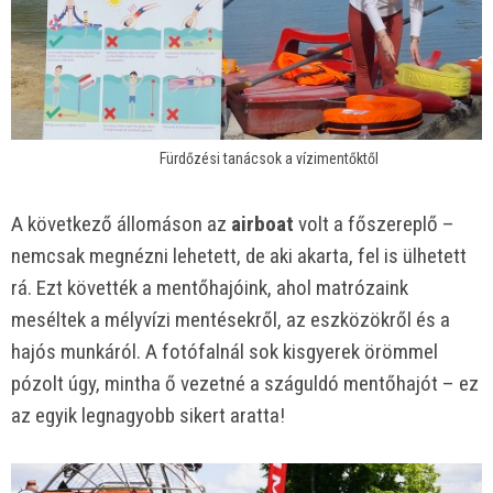
Fürdőzési tanácsok a vízimentőktől
A következő állomáson az
airboat
volt a főszereplő –
nemcsak megnézni lehetett, de aki akarta, fel is ülhetett
rá. Ezt követték a mentőhajóink, ahol matrózaink
meséltek a mélyvízi mentésekről, az eszközökről és a
hajós munkáról. A fotófalnál sok kisgyerek örömmel
pózolt úgy, mintha ő vezetné a száguldó mentőhajót – ez
az egyik legnagyobb sikert aratta!