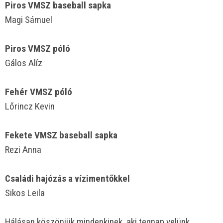
Piros VMSZ baseball sapka
Magi Sámuel
Piros VMSZ póló
Gálos Alíz
Fehér VMSZ póló
Lőrincz Kevin
Fekete VMSZ baseball sapka
Rezi Anna
Családi hajózás a vízimentőkkel
Sikos Leila
Hálásan köszönjük mindenkinek, aki tegnap velünk