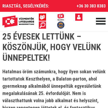
RIASZTÁS, SEGÉLYKÉRÉS:
+36 30 383 8383
25 ÉVESEK LETTÜNK –
KÖSZÖNJÜK, HOGY VELÜNK
ÜNNEPELTEK!
Hatalmas öröm számunkra, hogy ilyen sokan velünk
tartottatok Keszthelyen, a Balaton-parton, ahol
gyermeknap alkalmából ünnepeltük egyesületünk
megalakulásának 25. évfordulóját. Nem is
választhattunk volna jobb alkalmat és helyszínt,
hiszen rengetegen jöttetek el, és fantasztikus