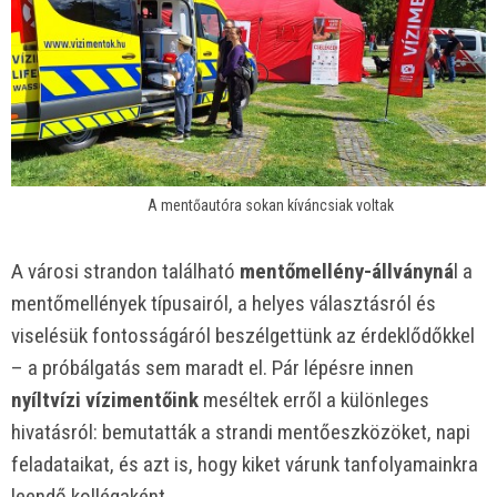
A mentőautóra sokan kíváncsiak voltak
A városi strandon található
mentőmellény-állványná
l a
mentőmellények típusairól, a helyes választásról és
viselésük fontosságáról beszélgettünk az érdeklődőkkel
– a próbálgatás sem maradt el. Pár lépésre innen
nyíltvízi vízimentőink
meséltek erről a különleges
hivatásról: bemutatták a strandi mentőeszközöket, napi
feladataikat, és azt is, hogy kiket várunk tanfolyamainkra
leendő kollégaként.