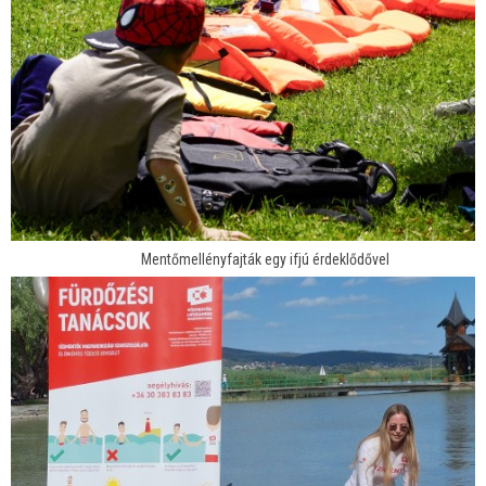
Mentőmellényfajták egy ifjú érdeklődővel