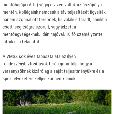
mentőhajója (Alfa) végig a vízen voltak az úszópálya
mentén. Kollégáink nemcsak a táv teljesítését figyelték,
hanem azonnal ott teremtek, ha valaki elfáradt, pánikba
esett, segítségre szorult, vagy jelzett a
mentőegységeknek. Idén hajóval, 10 fő személyzettel
láttuk el a feladatot.
A VMSZ sok éves tapasztalata az ilyen
rendezvénybiztosítások terén garantálja hogy a
versenyzőknek kizárólag a saját teljesítményükre és a
sport élvezetére kelljen koncentrálniuk.