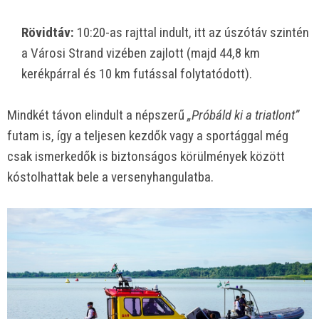
Rövidtáv:
10:20-as rajttal indult, itt az úszótáv szintén
a Városi Strand vizében zajlott (majd 44,8 km
kerékpárral és 10 km futással folytatódott).
Mindkét távon elindult a népszerű
„Próbáld ki a triatlont”
futam is, így a teljesen kezdők vagy a sportággal még
csak ismerkedők is biztonságos körülmények között
kóstolhattak bele a versenyhangulatba.