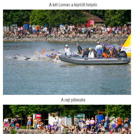
A két Lomac a kijelölt helyén
A rajt pillanata