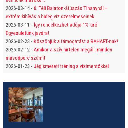
2026-03-14
-
6. Téli Balaton-átúszás Tihanynál –
extrém kihívás a hideg víz szerelmeseinek
2026-03-11
-
Így rendelkezhet adója 1%-áról
Egyesületünk javára!
2026-02-23
-
Köszönjük a támogatást a BAHART-nak!
2026-02-12
-
Amikor a szív hirtelen megáll, minden
másodperc számít
2026-01-23
-
Jégismereti tréning a vízimentőkkel