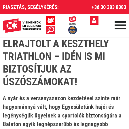
RIASZTÁS, SEGÉLYKÉRÉS:
+36 30 383 8383
ELRAJTOLT A KESZTHELY
TRIATHLON – IDÉN IS MI
BIZTOSÍTJUK AZ
ÚSZÓSZÁMOKAT!
A nyár és a versenyszezon kezdetével szinte már
hagyománnyá vált, hogy Egyesületünk hajói és
legénységük ügyelnek a sportolók biztonságára a
Balaton egyik legnépszerűbb és legnagyobb