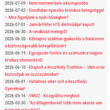
2026-07-09
-
Nem mentem bele a korrupcióba
2026-07-02
-
Gondtalan nyaralás krónikus betegséggel
– Mire figyeljünk a nyári hőségben?
2026-07-01
-
Jamrik Péter HTE életműdíjat kapott
2026-06-30
-
A rendkívüli melegről
2026-06-20
-
Kétnapos szakmai gyakorlás a Balatonon
a biztonságosabb betegellátásért
2026-06-19
-
Egy igazán fontos és számunkra nagyon
értékes elismerésről
2026-06-10
-
Elrajtolt a Keszthely Triathlon – Idén is mi
biztosítjuk az úszószámokat!
2026-06-01
-
Hatalmas siker volt a keszthelyi
Gyereknap!
2026-05-16
-
VMSZ - Közgyűlési meghívó
2026-03-30
-
"Az átlagembernél több tenni akarás van
bennünk másokért"