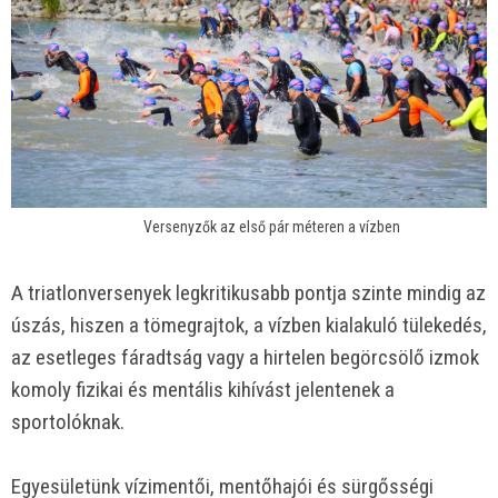
Versenyzők az első pár méteren a vízben
A triatlonversenyek legkritikusabb pontja szinte mindig az
úszás, hiszen a tömegrajtok, a vízben kialakuló tülekedés,
az esetleges fáradtság vagy a hirtelen begörcsölő izmok
komoly fizikai és mentális kihívást jelentenek a
sportolóknak.
Egyesületünk vízimentői, mentőhajói és sürgősségi