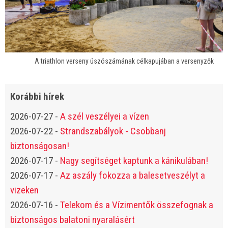
A triathlon verseny úszószámának célkapujában a versenyzők
Korábbi hírek
2026-07-27
-
A szél veszélyei a vízen
2026-07-22
-
Strandszabályok - Csobbanj
biztonságosan!
2026-07-17
-
Nagy segítséget kaptunk a kánikulában!
2026-07-17
-
Az aszály fokozza a balesetveszélyt a
vizeken
2026-07-16
-
Telekom és a Vízimentők összefognak a
biztonságos balatoni nyaralásért