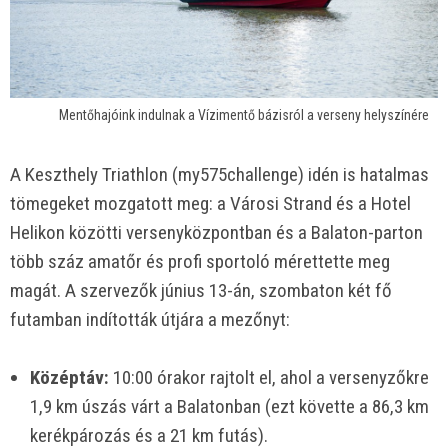
Mentőhajóink indulnak a Vízimentő bázisról a verseny helyszínére
A Keszthely Triathlon (my575challenge) idén is hatalmas
tömegeket mozgatott meg: a Városi Strand és a Hotel
Helikon közötti versenyközpontban és a Balaton-parton
több száz amatőr és profi sportoló mérettette meg
magát. A szervezők június 13-án, szombaton két fő
futamban indították útjára a mezőnyt:
Középtáv:
10:00 órakor rajtolt el, ahol a versenyzőkre
1,9 km úszás várt a Balatonban (ezt követte a 86,3 km
kerékpározás és a 21 km futás).