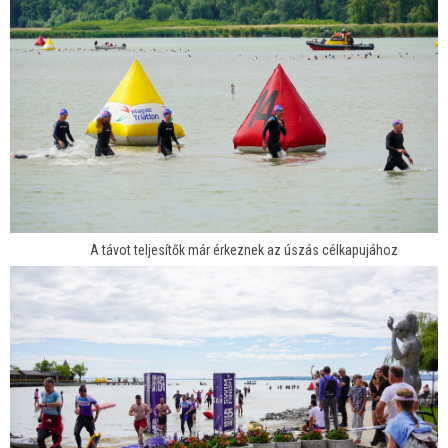
A távot teljesítők már érkeznek az úszás célkapujához