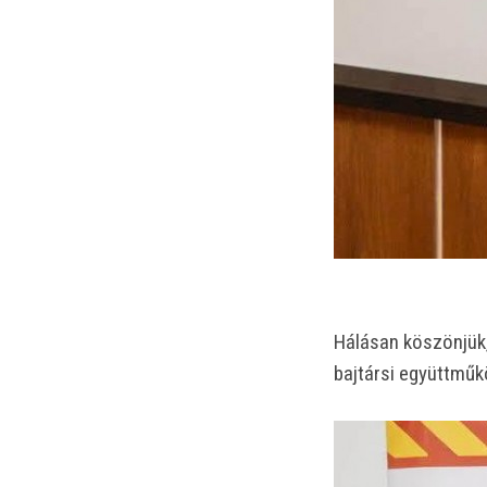
Hálásan köszönjük,
bajtársi együttmű