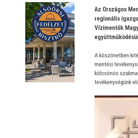
Az Országos Ment
regionális igazg
Vízimentők Magy
együttműködésün
A köszönetben kitér
mentési tevékenys
kölcsönös szakmai 
tevékenységünk el