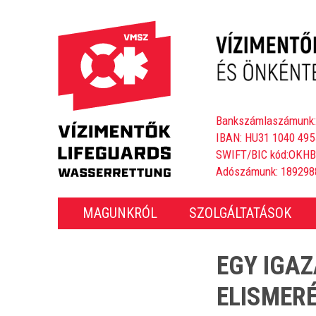
Bankszámlaszámunk:
IBAN: HU31 1040 495
SWIFT/BIC kód:OKH
Adószámunk: 189298
MAGUNKRÓL
SZOLGÁLTATÁSOK
EGY IGA
ELISMER