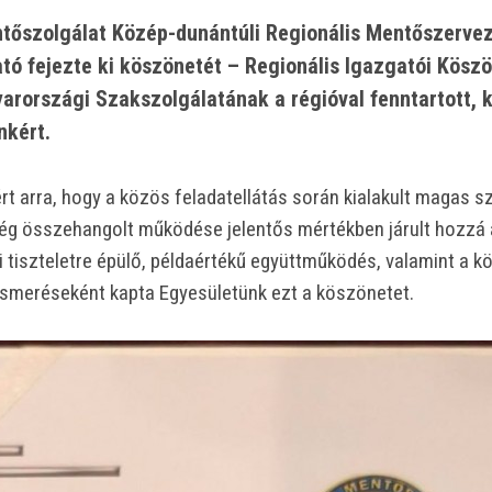
őszolgálat Közép-dunántúli Regionális Mentőszervez
ató fejezte ki köszönetét – Regionális Igazgatói Kösz
arországi Szakszolgálatának a régióval fenntartott,
kért.
t arra, hogy a közös feladatellátás során kialakult magas sz
ég összehangolt működése jelentős mértékben járult hozzá 
tiszteletre épülő, példaértékű együttműködés, valamint a k
ismeréseként kapta Egyesületünk ezt a köszönetet.