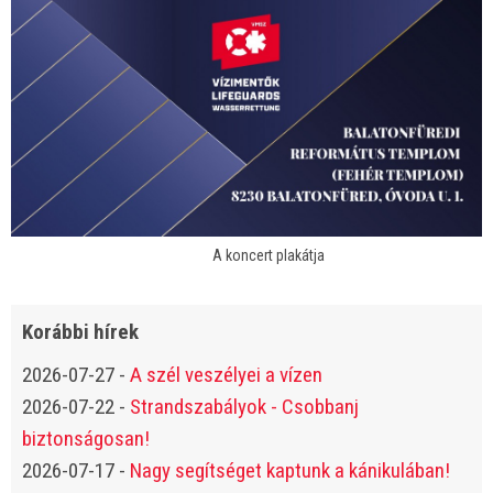
A koncert plakátja
Korábbi hírek
2026-07-27
-
A szél veszélyei a vízen
2026-07-22
-
Strandszabályok - Csobbanj
biztonságosan!
2026-07-17
-
Nagy segítséget kaptunk a kánikulában!