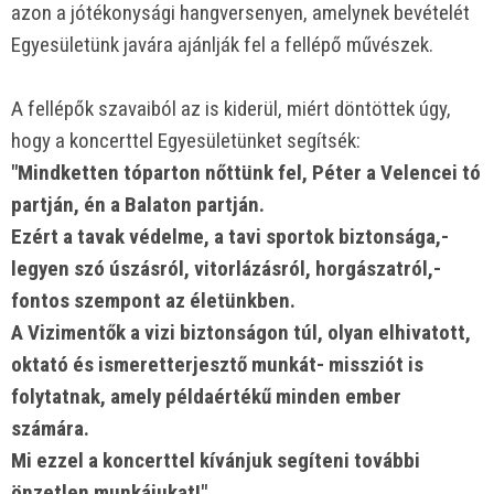
azon a jótékonysági hangversenyen, amelynek bevételét
Egyesületünk javára ajánlják fel a fellépő művészek.
A fellépők szavaiból az is kiderül, miért döntöttek úgy,
hogy a koncerttel Egyesületünket segítsék:
"Mindketten tóparton nőttünk fel, Péter a Velencei tó
partján, én a Balaton partján.
Ezért a tavak védelme, a tavi sportok biztonsága,-
legyen szó úszásról, vitorlázásról, horgászatról,-
fontos szempont az életünkben.
A Vizimentők a vizi biztonságon túl, olyan elhivatott,
oktató és ismeretterjesztő munkát- missziót is
folytatnak, amely példaértékű minden ember
számára.
Mi ezzel a koncerttel kívánjuk segíteni további
önzetlen munkájukat!"