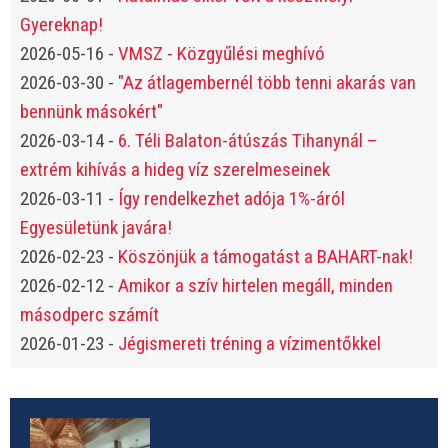
Gyereknap!
2026-05-16
-
VMSZ - Közgyűlési meghívó
2026-03-30
-
"Az átlagembernél több tenni akarás van
bennünk másokért"
2026-03-14
-
6. Téli Balaton-átúszás Tihanynál –
extrém kihívás a hideg víz szerelmeseinek
2026-03-11
-
Így rendelkezhet adója 1%-áról
Egyesületünk javára!
2026-02-23
-
Köszönjük a támogatást a BAHART-nak!
2026-02-12
-
Amikor a szív hirtelen megáll, minden
másodperc számít
2026-01-23
-
Jégismereti tréning a vízimentőkkel