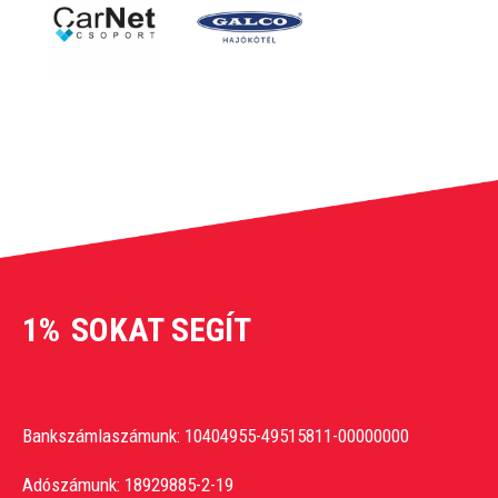
1%
SOKAT SEGÍT
Bankszámlaszámunk: 10404955-49515811-00000000
Adószámunk: 18929885-2-19