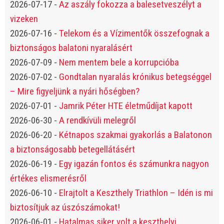
2026-07-17
-
Az aszály fokozza a balesetveszélyt a
vizeken
2026-07-16
-
Telekom és a Vízimentők összefognak a
biztonságos balatoni nyaralásért
2026-07-09
-
Nem mentem bele a korrupcióba
2026-07-02
-
Gondtalan nyaralás krónikus betegséggel
– Mire figyeljünk a nyári hőségben?
2026-07-01
-
Jamrik Péter HTE életműdíjat kapott
2026-06-30
-
A rendkívüli melegről
2026-06-20
-
Kétnapos szakmai gyakorlás a Balatonon
a biztonságosabb betegellátásért
2026-06-19
-
Egy igazán fontos és számunkra nagyon
értékes elismerésről
2026-06-10
-
Elrajtolt a Keszthely Triathlon – Idén is mi
biztosítjuk az úszószámokat!
2026-06-01
-
Hatalmas siker volt a keszthelyi